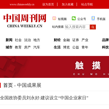
www.chinaweekly.cn
设为首页
▏
加入收藏
▏
站点导航
短视频
公众号
手机版
站内搜索
新闻
社会
法治
地方
财经
金融
证券
产业
品牌
城市
教育
房产
汽车
生活
博览
公益
青年
科技
首页
- 中国成果展
全国政协委员刘永好:建议设立“中国企业家日”