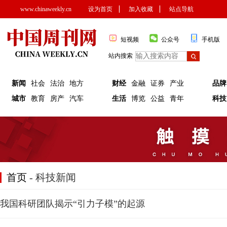
www.chinaweekly.cn
设为首页
▏
加入收藏
▏
站点导航
短视频
公众号
手机版
站内搜索
新闻
社会
法治
地方
财经
金融
证券
产业
品牌
城市
教育
房产
汽车
生活
博览
公益
青年
科技
首页
- 科技新闻
我国科研团队揭示“引力子模”的起源