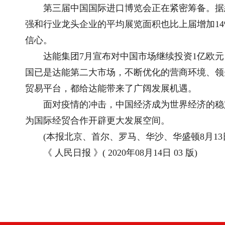
第三届中国国际进口博览会正在紧密筹备。据悉
强和行业龙头企业的平均展览面积也比上届增加1
信心。
达能集团7月宣布对中国市场继续投资1亿欧元
国已是达能第二大市场，不断优化的营商环境、领
贸易平台，都给达能带来了广阔发展机遇。
面对疫情的冲击，中国经济成为世界经济的稳定
为国际经贸合作开辟更大发展空间。
(本报北京、首尔、罗马、华沙、华盛顿8月13
《 人民日报 》( 2020年08月14日 03 版)