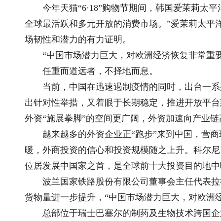
今年天猫“6·18”购物节期间，韩国爱茉莉太平
全球最活跃和多元开放的消费市场。”爱茉莉太平
场韧性和潜力的有力证明。
“中国市场潜力巨大，对欧洲经济恢复非常重要
任重而道远者，不择地而息。
当前，中国在迅速遏制疫情的同时，出台一系列
出针对性举措，又着眼于长期稳定，推进开放平台
外资“施展拳脚”的空间更广阔，外资加速向产业
越来越多的外资企业正“跑步”来到中国，营商环
暖，外商投资的信心和投资规模随之上升。科尔尼
位居发展中国家之首，是全球前十大投资目的地中
波兰国家铁路股份有限公司董事会主任代表拉德
货物量进一步提升，“中国市场潜力巨大，对欧洲
总部位于瑞士巴塞尔的制药及生物技术跨国企业诺