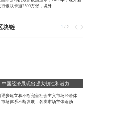
行银联卡逾2500万张，境外...
识” ——访东日本国际大学
区块链
1
/
2
中国经济展现出强大韧性和潜力
数字货币“新”在何
国逐步建立和不断完善社会主义市场经济体
原标题：数字货币“新”在
，市场体系不断发展，各类市场主体蓬勃...
知 中国人民银行数字货币