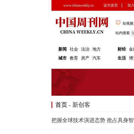
www.chinaweekly.cn
设为首页
▏
加
短视频
站内搜索
新闻
社会
法治
地方
财经
金
城市
教育
房产
汽车
生活
博
首页
- 新创客
把握全球技术演进态势 抢占具身