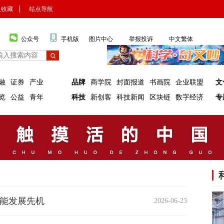
入收藏
▏
站点导航
公众号
手机版
图片中心
举报投诉
中文繁体
融
证券
产业
品牌
商学院
封面报道
书画院
企业联盟
文
览
公益
青年
科技
新创客
科技新闻
区块链
数字经济
专
智能发展先机
2026-06-23