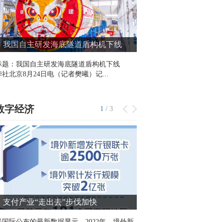
我国自主研发海底隧道盾构机下线
“祝融号”火星车完
标题：我国自主研发海底隧道盾构机下线
“祝融号”行驶路线图。国
社北京8月24日电（记者樊曦）记...
京8月17日电 （赵竹青）我国
数字经济
1
/
3
支付产业“走出去”步伐加快
“尊重科学、生命至
普遍共识”
联国际公布的最新数据显示，2022年，境外新
“尊重科学、生命至上，这