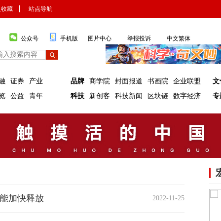
入收藏
▏
站点导航
公众号
手机版
图片中心
举报投诉
中文繁体
融
证券
产业
品牌
商学院
封面报道
书画院
企业联盟
文
览
公益
青年
科技
新创客
科技新闻
区块链
数字经济
专
效能加快释放
2022-11-25