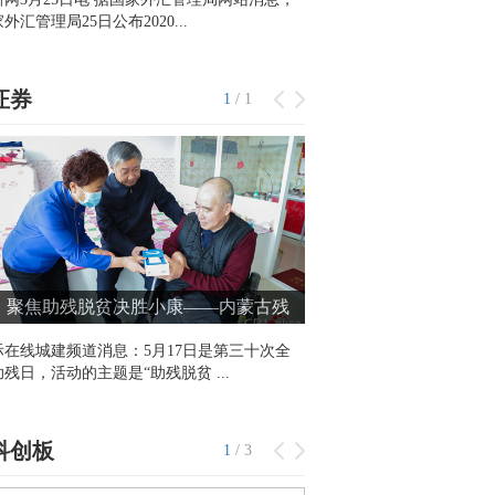
外汇管理局25日公布2020...
为高频词。北京市提出，将加
证券
1
/
1
聚焦助残脱贫决胜小康——内蒙古残
组织开展系列主题活动献礼全国助残日
际在线城建频道消息：5月17日是第三十次全
残日，活动的主题是“助残脱贫 ...
科创板
1
/
3