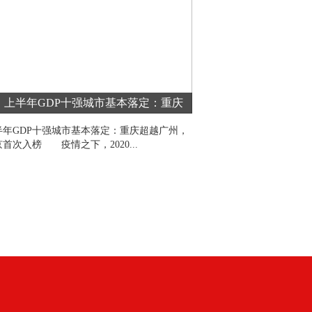
上半年GDP十强城市基本落定：重庆
上半年我国软件业
广州 南京入榜
6.7%
半年GDP十强城市基本落定：重庆超越广州，
工信部日前发布2020年上
首次入榜 疫情之下，2020...
务业（以下简称软件业）经济