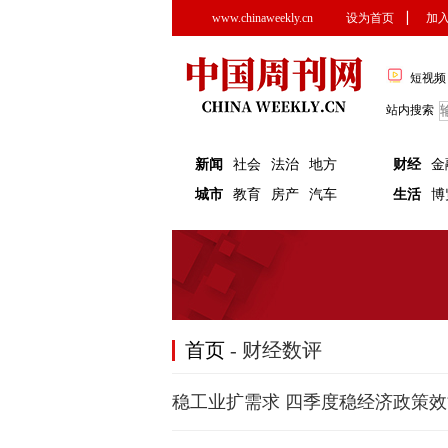
www.chinaweekly.cn
设为首页
▏
加
短视频
站内搜索
新闻
社会
法治
地方
财经
金
城市
教育
房产
汽车
生活
博
首页
- 财经数评
稳工业扩需求 四季度稳经济政策