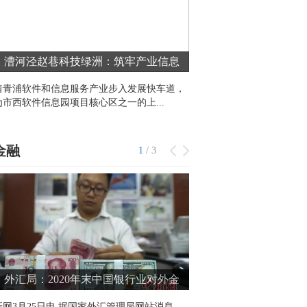
漕河泾赵巷科技绿洲：筑牢产业信息
到2035年，中国铁
地 助力青东联动发展
着青浦软件和信息服务产业步入发展快车道，
《新时代交通强国铁路先行
为市西软件信息园项目核心区之一的上...
国铁路2035年发展目标和主要
金融
1
/
3
外汇局：2020年末中国银行业对外金
多地推进数字人民
资产13724亿美元
币发展空间在哪？
新网3月25日电 据国家外汇管理局网站消息，
梳理2021年各地政府工作