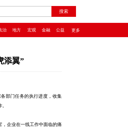
法治
地方
宏观
金融
公益
更多
虎添翼”
踪各部门任务的执行进度，收集
作。
官，企业在一线工作中面临的痛