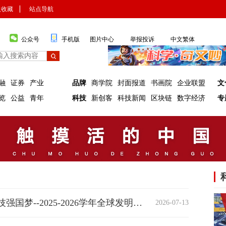
入收藏
▏
站点导航
公众号
手机版
图片中心
举报投诉
中文繁体
融
证券
产业
品牌
商学院
封面报道
书画院
企业联盟
文
览
公益
青年
科技
新创客
科技新闻
区块链
数字经济
专
汇聚全国青少年创新力量，共筑科技强国梦--2025-2026学年全球发明大会（中国）竞赛活动"未来智造家"主题赛在河北拉开帷幕
2026-07-13