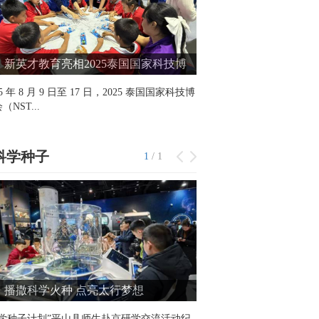
新英才教育亮相2025泰国国家科技博
多依树明德小学：
会，推动中泰科技创新与可持续发展教
村美好生活
25 年 8 月 9 日至 17 日，2025 泰国国家科技博
在云南省红河哈尼族彝族自
交流
（NST...
充满活力与创造力的学校 ——
科学种子
1
/
1
播撒科学火种 点亮太行梦想
科学种子计划”平山县师生赴京研学交流活动纪