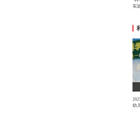
实
记
20
幼儿