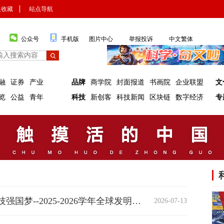
入收藏
▏
站点导航
公众号
手机版
图片中心
举报投诉
中文繁体
融
证券
产业
品牌
商学院
封面报道
书画院
企业联盟
文
览
公益
青年
科技
新创客
科技新闻
区块链
数字经济
专
汇聚全国青少年创新力量，共筑科技强国梦--2025-2026学年全球发明大会（中国）竞赛活动"未来智造家"主题赛在河北拉开帷幕
2026-07-13