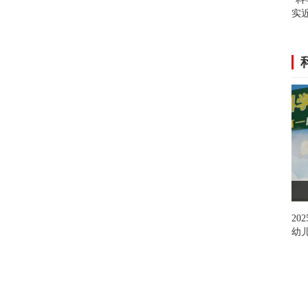
实
记
20
幼儿