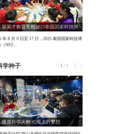
新英才教育亮相2025泰国国家科技博
多依树明德小学：
会，推动中泰科技创新与可持续发展教
村美好生活
25 年 8 月 9 日至 17 日，2025 泰国国家科技博
在云南省红河哈尼族彝族自
交流
（NST...
充满活力与创造力的学校 ——
科学种子
1
/
1
播撒科学火种 点亮太行梦想
科学种子计划”平山县师生赴京研学交流活动纪