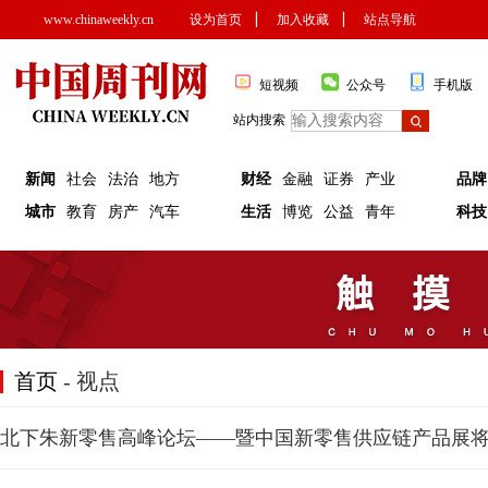
www.chinaweekly.cn
设为首页
▏
加入收藏
▏
站点导航
短视频
公众号
手机版
站内搜索
新闻
社会
法治
地方
财经
金融
证券
产业
品牌
城市
教育
房产
汽车
生活
博览
公益
青年
科技
首页
- 视点
北下朱新零售高峰论坛——暨中国新零售供应链产品展