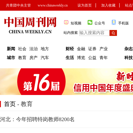
共青团中央主管
www.chinaweekly.cn
设为首页
▏
加入收藏
▏
站点
短视频
公众号
手机版
站内搜索
新闻
社会
法治
地方
财经
金融
证券
产业
杂志
城市
教育
房产
汽车
生活
博览
公益
青年
科技
首页
- 教育
河北：今年招聘特岗教师8200名