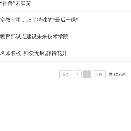
“神兽”未归笼
空教室里，上了特殊的“最后一课”
教育部试点建设未来技术学院
名师名校 |师爱无痕,静待花开
首页
1
2
末页
共
2
页
25
条