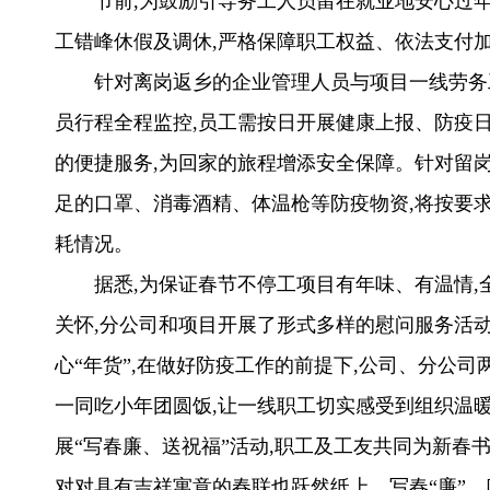
节前,为鼓励引导务工人员留在就业地安心过年
工错峰休假及调休,严格保障职工权益、依法支付加
针对离岗返乡的企业管理人员与项目一线劳务工
员行程全程监控,员工需按日开展健康上报、防疫日
的便捷服务,为回家的旅程增添安全保障。针对留岗
足的口罩、消毒酒精、体温枪等防疫物资,将按要
耗情况。
据悉,为保证春节不停工项目有年味、有温情
关怀,分公司和项目开展了形式多样的慰问服务活
心“年货”,在做好防疫工作的前提下,公司、分公
一同吃小年团圆饭,让一线职工切实感受到组织温暖
展“写春廉、送祝福”活动,职工及工友共同为新春书
对对具有吉祥寓意的春联也跃然纸上。写春“廉”、