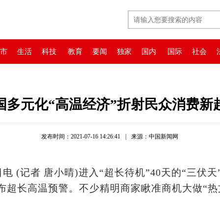
市
生活
科技
教育
要闻
独家
国内
国际
社会
国多元化“高温经济”折射民众消费新
发布时间：2021-07-16 14:26:41
|
来源：中国新闻网
 (记者 唐小晴)进入“超长待机”40天的“三伏
发布超长高温预警。不少精明商家瞅准商机大做“热