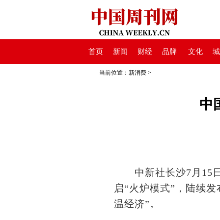
首页
新闻
财经
品牌
文化
城
当前位置：
新消费
>
中
中新社长沙7月15日电
启“火炉模式”，陆续
温经济”。