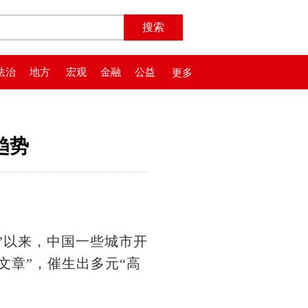
法治
地方
宏观
金融
公益
更多
趋势
天”以来，中国一些城市开
文章”，催生出多元“高