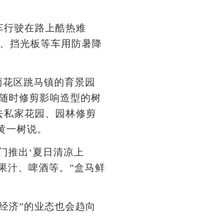
行驶在路上酷热难
挡、挡光板等车用防暑降
雨花区跳马镇的育景园
随时修剪影响造型的树
去私家花园、园林修剪
黄一树说。
门推出‘夏日清凉上
果汁、啤酒等。”盒马鲜
经济”的业态也会趋向