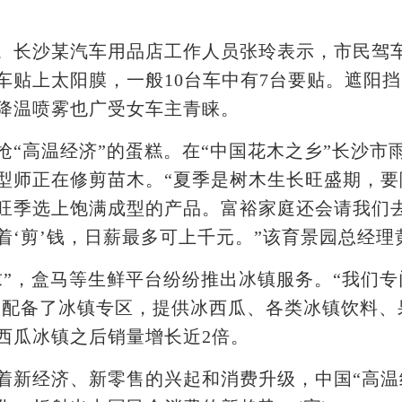
长沙某汽车用品店工作人员张玲表示，市民驾车
车贴上太阳膜，一般10台车中有7台要贴。遮阳
降温喷雾也广受女车主青睐。
高温经济”的蛋糕。在“中国花木之乡”长沙市
型师正在修剪苗木。“夏季是树木生长旺盛期，要
旺季选上饱满成型的产品。富裕家庭还会请我们
着‘剪’钱，日薪最多可上千元。”该育景园总经理
，盒马等生鲜平台纷纷推出冰镇服务。“我们专
门配备了冰镇专区，提供冰西瓜、各类冰镇饮料、
西瓜冰镇之后销量增长近2倍。
经济、新零售的兴起和消费升级，中国“高温