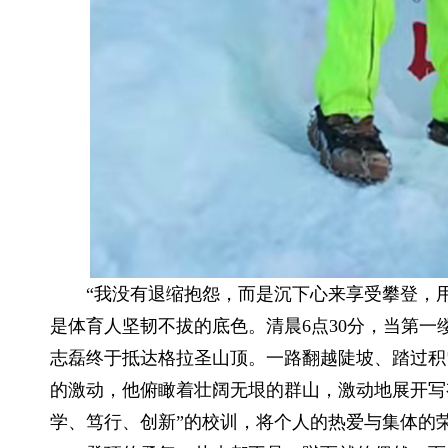
“我没有退缩抱怨，而是沉下心来享受攀登，用
是体育人坚韧不拔的底色。清晨6点30分，当第
志磊终于抵达格拉圣山顶。一路翻越陡坡、踏过积
的激动，他俯瞰着壮阔无垠的群山，激动地展开写
学、笃行、创新”的校训，将个人的热爱与集体的