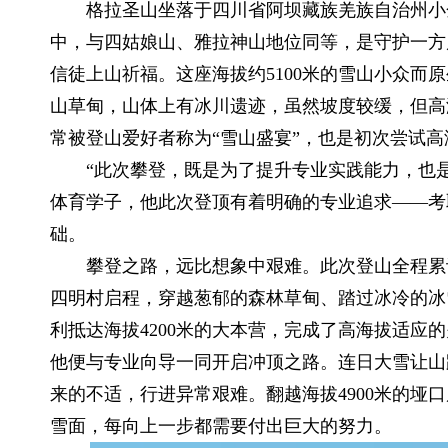
格拉圣山坐落于四川省阿坝藏族羌族自治州小金
中，与四姑娘山、雅拉神山地位同等，是守护一方
信徒上山祈福。这座海拔约5100米的雪山小众而
山草甸，山体上有冰川遗迹，虽然坡度较缓，但高
常被登山爱好者称为“雪山盛宴”，也是初次尝试
“此次攀登，既是为了提升专业实践能力，也是
体育学子，他此次登顶有着明确的专业追求——考取
础。
攀登之路，远比想象中艰难。此次登山全程累计爬升
四明村启程，穿越葱郁的森林草甸、踏过冰冷的冰
利抵达海拔4200米的大本营，完成了高海拔适应
他便与专业向导一同开启冲顶之路。连日大雪让山
来的不适，行进异常艰难。翻越海拔4900米的垭
雪面，每向上一步都需要付出巨大的努力。