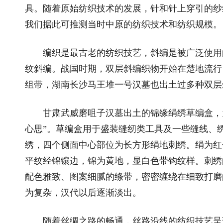
具。随着原始纺织技术的发展，针和针上穿引的纱
我们据此可推测当时中原的纺织技术和纺织规模。
编织是最古老的纺织技艺，斜编是被广泛使用的
纹斜编。战国时期，双层斜编织物开始在楚地流行
组带，湖南长沙马王堆一号汉墓也出土过多种双层
甘肃武威磨咀子汉墓出土的锦缘绢绣草编盒，为我
心思”。草编盒用于盛装缝纫类工具及一些缝线、
绣，四个侧面中心部位为长方形绢地刺绣。绢为红
平纹经锦镶边，锦为黄地，显白色带钩纹样。刺绣
配色雅致、图案细腻的绦带，密密缠绕在细致打磨
为复杂，汉代以后逐渐淡出。
随着丝绸之路的畅通，丝路沿线的纺织技艺呈