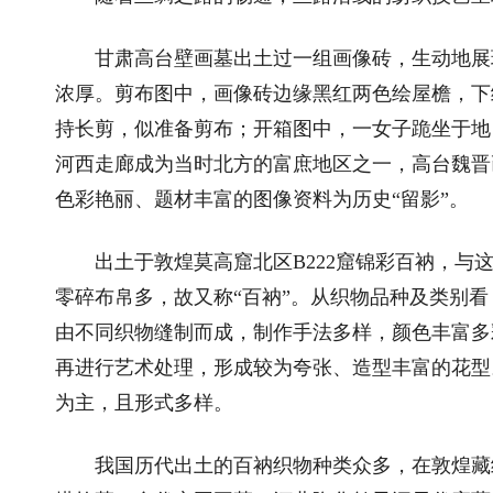
甘肃高台壁画墓出土过一组画像砖，生动地展现
浓厚。剪布图中，画像砖边缘黑红两色绘屋檐，下
持长剪，似准备剪布；开箱图中，一女子跪坐于地
河西走廊成为当时北方的富庶地区之一，高台魏晋
色彩艳丽、题材丰富的图像资料为历史“留影”。
出土于敦煌莫高窟北区B222窟锦彩百衲，与这
零碎布帛多，故又称“百衲”。从织物品种及类别
由不同织物缝制而成，制作手法多样，颜色丰富多
再进行艺术处理，形成较为夸张、造型丰富的花型
为主，且形式多样。
我国历代出土的百衲织物种类众多，在敦煌藏经