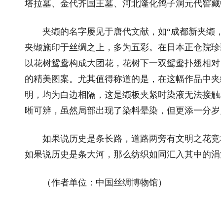
塔拉墓、金代齐国王墓、河北隆化鸽子洞元代窖藏
夹缬的名字屡见于唐代文献，如“成都新夹缬，梁
夹缬施印于丝绸之上，多为五彩。在日本正仓院珍
以花树鸳鸯构成大团花，花树下一双鸳鸯扑翅相对
的精美图案。尤其值得称道的是，在这幅作品中夹
明，均为白边相隔，这是缬板夹紧时染液无法接触坯
晰可辨，虽然局部出现了染料晕染，但更添一分岁
如果说历史是条长路，道路两旁有文明之花竞相
如果说历史是条大河，那么纺织如同汇入其中的涓
（作者单位：中国丝绸博物馆）