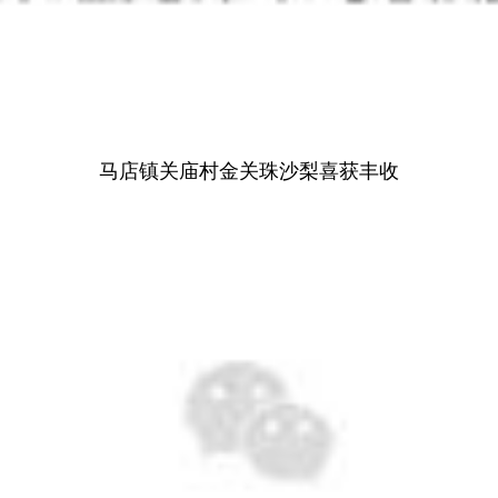
马店镇关庙村金关珠沙梨喜获丰收