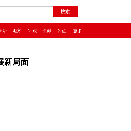
法治
地方
宏观
金融
公益
更多
展新局面