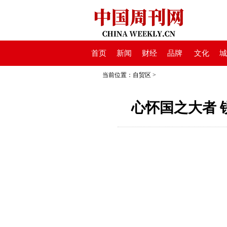
首页
新闻
财经
品牌
文化
城
当前位置：
自贸区
>
心怀国之大者 