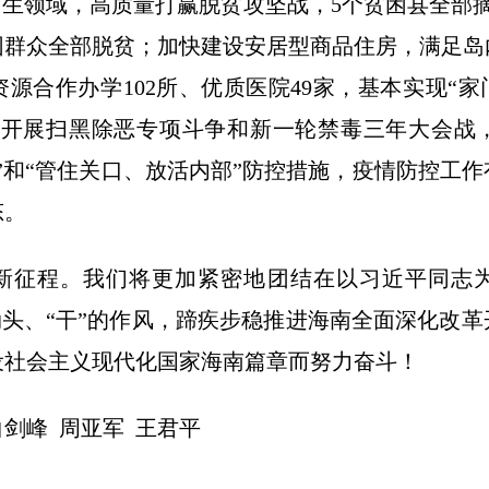
民生领域，高质量打赢脱贫攻坚战，5个贫困县全部摘
困群众全部脱贫；加快建设安居型商品住房，满足
源合作办学102所、优质医院49家，基本实现“家
实开展扫黑除恶专项斗争和新一轮禁毒三年大会战
”和“管住关口、放活内部”防控措施，疫情防控工
态。
新征程。我们将更加紧密地团结在以习近平同志
的劲头、“干”的作风，蹄疾步稳推进海南全面深化改
设社会主义现代化国家海南篇章而努力奋斗！
白剑峰 周亚军 王君平