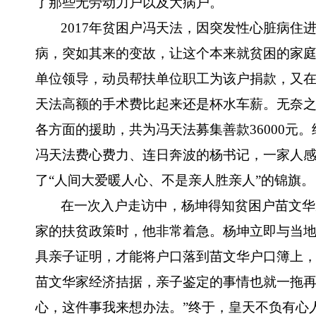
了那些无劳动力户以及大病户。
2017年贫困户冯天法，因突发性心脏病住
病，突如其来的变故，让这个本来就贫困的家
单位领导，动员帮扶单位职工为该户捐款，又
天法高额的手术费比起来还是杯水车薪。无奈
各方面的援助，共为冯天法募集善款36000元
冯天法费心费力、连日奔波的杨书记，一家人
了“人间大爱暖人心、不是亲人胜亲人”的锦旗。
在一次入户走访中，杨坤得知贫困户苗文华
家的扶贫政策时，他非常着急。杨坤立即与当
具亲子证明，才能将户口落到苗文华户口簿上
苗文华家经济拮据，亲子鉴定的事情也就一拖再
心，这件事我来想办法。”终于，皇天不负有心