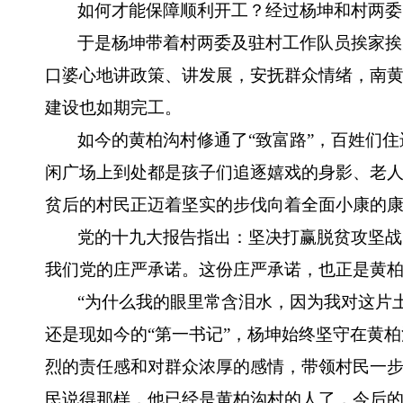
如何才能保障顺利开工？经过杨坤和村两委
于是杨坤带着村两委及驻村工作队员挨家挨
口婆心地讲政策、讲发展，安抚群众情绪，南黄
建设也如期完工。
如今的黄柏沟村修通了“致富路”，百姓们住
闲广场上到处都是孩子们追逐嬉戏的身影、老
贫后的村民正迈着坚实的步伐向着全面小康的
党的十九大报告指出：坚决打赢脱贫攻坚战
我们党的庄严承诺。这份庄严承诺，也正是黄
“为什么我的眼里常含泪水，因为我对这片
还是现如今的“第一书记”，杨坤始终坚守在黄
烈的责任感和对群众浓厚的感情，带领村民一
民说得那样，他已经是黄柏沟村的人了，今后