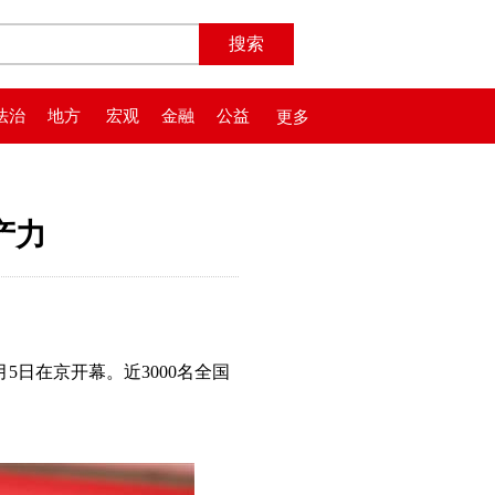
法治
地方
宏观
金融
公益
更多
产力
5日在京开幕。近3000名全国