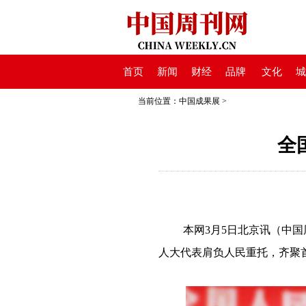
首页
新闻
财经
品牌
文化
城
当前位置：
中国成果展
>
全
本网3月5日北京讯（中国
人大代表肩负人民重托，齐聚