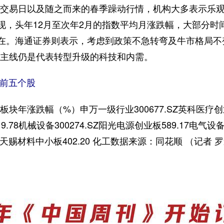
易日以及随之而来的春季躁动行情，机构大多表示乐观
现，头年12月至次年2月的指数平均月涨跌幅，大部分时
存在。海通证券则表示，考虑到政策不急转弯及牛市格局
主线仍是代表转型升级的科技和内需。
前五个股
涨跌幅（%）申万一级行业300677.SZ英科医疗创业板
19.78机械设备300274.SZ阳光电源创业板589.17电气设
9.SZ天赐材料中小板402.20 化工数据来源：同花顺 （记者 