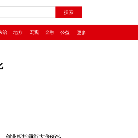
法治
地方
宏观
金融
公益
更多
化
，创业板指领衔大涨65%，