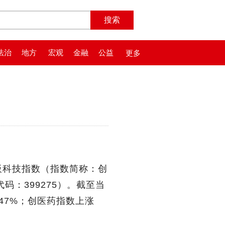
法治
地方
宏观
金融
公益
更多
板科技指数（指数简称：创
码：399275）。截至当
.47%；创医药指数上涨