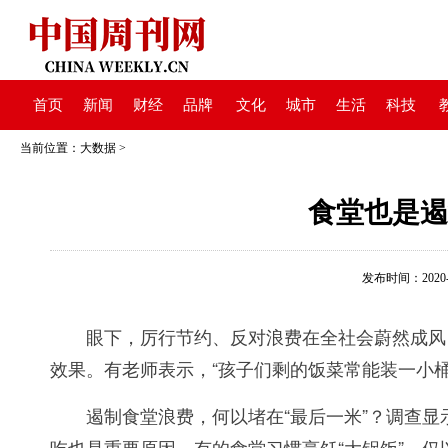
首页
新闻
财经
品牌
文化
城市
生活
科技
当前位置：
大数据
>
食堂也是遏
发布时间：2020-09
眼下，厉行节约、反对浪费在全社会蔚然成风，
效果。有老师表示，“孩子们剩的饭菜常能装一小桶
遏制食堂浪费，何以堵在“最后一米”？调查显
吃也是重要原因。有的食堂习惯烹饪“大锅饭”，仅