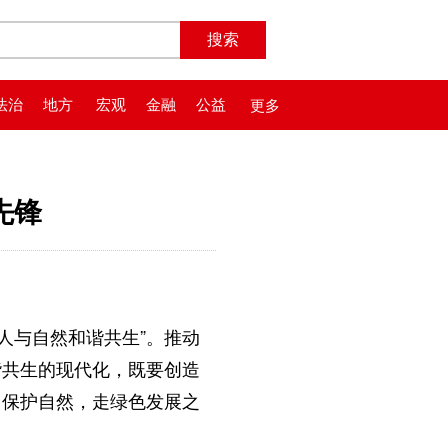
法治
地方
宏观
金融
公益
更多
先锋
进人与自然和谐共生”。推动
谐共生的现代化，既要创造
、保护自然，走绿色发展之