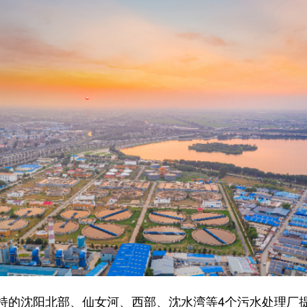
持的沈阳北部、仙女河、西部、沈水湾等4个污水处理厂