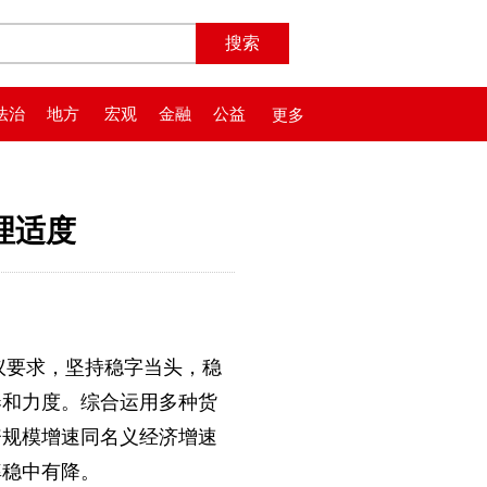
法治
地方
宏观
金融
公益
更多
理适度
议要求，坚持稳字当头，稳
奏和力度。综合运用多种货
资规模增速同名义经济增速
率稳中有降。