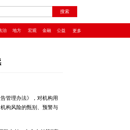
法治
地方
宏观
金融
公益
更多
续
告管理办法》，对机构用
付机构风险的甄别、预警与