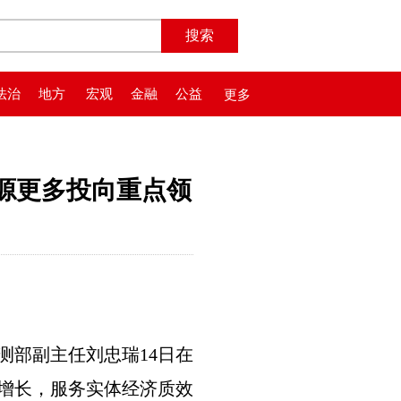
法治
地方
宏观
金融
公益
更多
资源更多投向重点领
部副主任刘忠瑞14日在
增长，服务实体经济质效