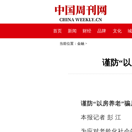
首页
新闻
财经
品牌
文化
城
当前位置：
金融
>
谨防“
谨防“以房养老”骗
本报记者 彭 江
为应对老龄化社会的到