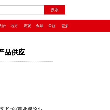
法治
地方
宏观
金融
公益
更多
产品供应
养老”的商业保险业