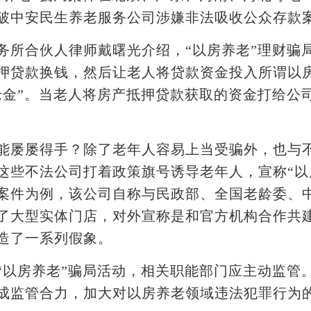
破中安民生养老服务公司涉嫌非法吸收公众存款
合伙人律师戴曙光介绍，“以房养老”理财骗
押贷款换钱，然后让老人将贷款资金投入所谓以
老金”。当老人将房产抵押贷款获取的资金打给公
屡屡得手？除了老年人容易上当受骗外，也与不
这些不法公司打着政策旗号诱导老年人，宣称“以
案件为例，该公司自称与民政部、全国老龄委、
了大型实体门店，对外宣称是和官方机构合作共
造了一系列假象。
房养老”骗局活动，相关职能部门应主动监管
成监管合力，加大对以房养老领域违法犯罪行为