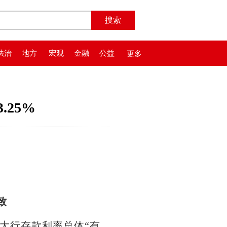
法治
地方
宏观
金融
公益
更多
25%
致
大行存款利率总体“有