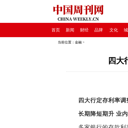
首页
新闻
财经
品牌
文化
城
当前位置：
金融
>
四大
四大行定存利率调整
长期降短期升 业
多家银行的存款利率出