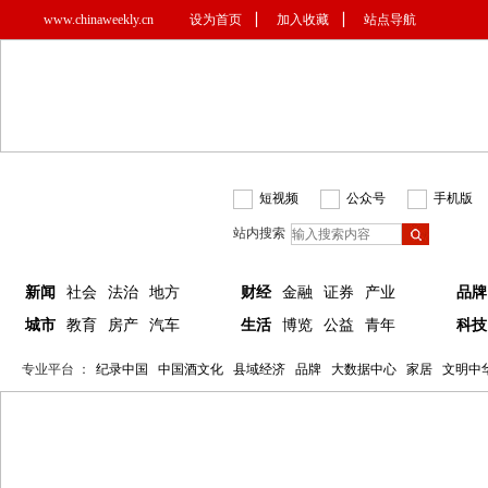
www.chinaweekly.cn
设为首页
▏
加入收藏
▏
站点导航
短视频
公众号
手机版
站内搜索
新闻
社会
法治
地方
财经
金融
证券
产业
品牌
城市
教育
房产
汽车
生活
博览
公益
青年
科技
专业平台 ：
纪录中国
中国酒文化
县域经济
品牌
大数据中心
家居
文明中