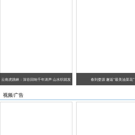
视频/广告
中国周刊书画院
华
吴山明：宿墨写意七十载 破解水墨
高建：书存金石