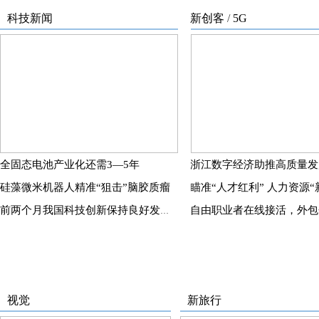
视觉
新旅行
云南虎跳峡：深谷回响千年涛声 山水织就发
春到婺源 邂逅“最美油菜花”
展经纬