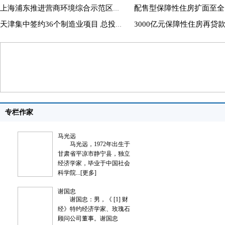
上海浦东推进营商环境综合示范区建设
天津集中签约36个制造业项目 总投资668亿元
专栏作家
马光远
谢国忠
24
马光远，1972年出生于
谢国忠：男，《 [
江苏
甘肃省平凉市静宁县，独立
经》特约经济学家
进区
经济学家，毕业于中国社会
顾问公司董事。谢
科学院...
[更多]
196...
[更多]
宏观
金融
/
产业