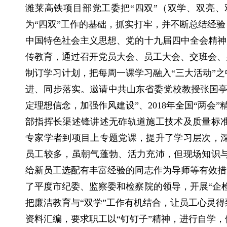
潍莱高铁项目部党工委把“四双”（双学、双亮、
为“四双”工作的基础，抓实打牢，并不断总结经验
中国特色社会主义思想、党的十九届四中全会精神为
传教育，通过召开党员大会、员工大会、交班会、
制订学习计划，把每周一课学习融入“三大活动”
进、同步落实。邀请中共山东省委党校教授张国亭
定理想信念，加强作风建设”、2018年全国“两会”
部指挥长渠述锋讲述无砟轨道施工技术及质量标
专家学者到项目上专题党课，提升了学习层次，
员工较多，虽朝气蓬勃、活力充沛，但现场知识
给新员工选配有丰富经验的同志作为导师等有效措施
了平度市纪委、监察委和检察院的领导，开展“企检
把廉洁教育与“双学”工作有机结合，让员工心灵
资料汇编，要求职工以“钉钉子”精神，进行自学