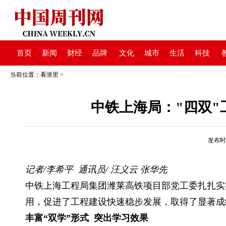
首页
新闻
财经
品牌
文化
城市
生活
科技
当前位置：
看浙里
>
中铁上海局："四双
发布时间：
记者/李希平 通讯员/ 汪义云 张华先
中铁上海工程局集团潍莱高铁项目部党工委扎扎实
用，促进了工程建设快速稳步发展，取得了显著成
丰富“双学”形式 突出学习效果