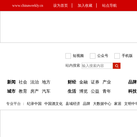
www.chinaweekly.cn
设为首页
▏
加入收藏
▏
站点导航
短视频
公众号
手机版
站内搜索
新闻
社会
法治
地方
财经
金融
证券
产业
品牌
城市
教育
房产
汽车
生活
博览
公益
青年
科技
专业平台 ：
纪录中国
中国酒文化
县域经济
品牌
大数据中心
家居
文明中