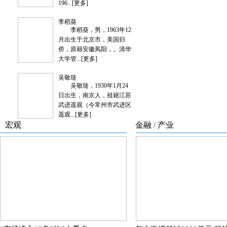
196...
[更多]
李稻葵
李稻葵，男，1963年12
月出生于北京市，美国归
侨，原籍安徽凤阳，。清华
大学管...
[更多]
吴敬琏
吴敬琏，1930年1月24
日出生，南京人，祖籍江苏
武进遥观（今常州市武进区
遥观...
[更多]
宏观
金融
/
产业