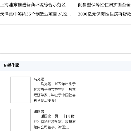
上海浦东推进营商环境综合示范区建设
天津集中签约36个制造业项目 总投资668亿元
专栏作家
马光远
马光远，1972年出生于
甘肃省平凉市静宁县，独立
经济学家，毕业于中国社会
科学院...
[更多]
谢国忠
谢国忠：男，《 [1] 财
经》特约经济学家、玫瑰石
顾问公司董事。谢国忠