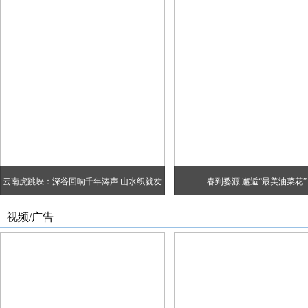
云南虎跳峡：深谷回响千年涛声 山水织就发
春到婺源 邂逅“最美油菜花”
展经纬
视频/广告