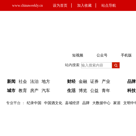
www.chinaweekly.cn
设为首页
▏
加入收藏
▏
站点导航
短视频
公众号
手机版
站内搜索
新闻
社会
法治
地方
财经
金融
证券
产业
品牌
城市
教育
房产
汽车
生活
博览
公益
青年
科技
专业平台 ：
纪录中国
中国酒文化
县域经济
品牌
大数据中心
家居
文明中