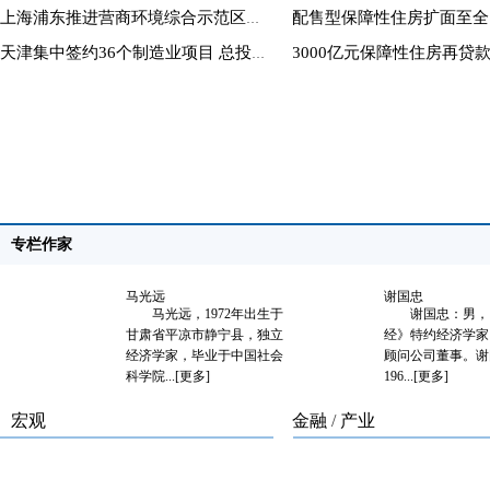
上海浦东推进营商环境综合示范区建设
天津集中签约36个制造业项目 总投资668亿元
专栏作家
马光远
谢国忠
24
马光远，1972年出生于
谢国忠：男，《 [
江苏
甘肃省平凉市静宁县，独立
经》特约经济学家
进区
经济学家，毕业于中国社会
顾问公司董事。谢
科学院...
[更多]
196...
[更多]
宏观
金融
/
产业