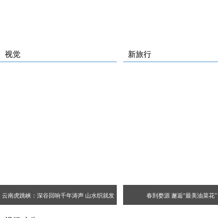
视觉
新旅行
云南虎跳峡：深谷回响千年涛声 山水织就发
春到婺源 邂逅“最美油菜花”
展经纬