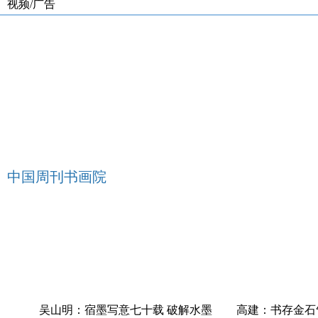
视频/广告
中国周刊书画院
华
吴山明：宿墨写意七十载 破解水墨
高建：书存金石