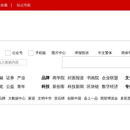
入收藏
▏
站点导航
公众号
手机版
图片中心
举报投诉
中文繁体
简体
融
证券
产业
品牌
商学院
封面报道
书画院
企业联盟
文
览
公益
青年
科技
新创客
科技新闻
区块链
数字经济
专
品牌
大数据中心
家居
文明中华
赏石榜
创新中国
县上一品
西部博览会
多彩