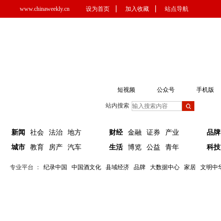
www.chinaweekly.cn
设为首页
▏
加入收藏
▏
站点导航
短视频
公众号
手机版
站内搜索
新闻
社会
法治
地方
财经
金融
证券
产业
品牌
城市
教育
房产
汽车
生活
博览
公益
青年
科技
专业平台 ：
纪录中国
中国酒文化
县域经济
品牌
大数据中心
家居
文明中