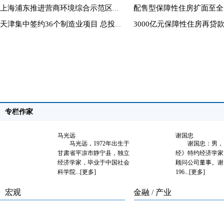
上海浦东推进营商环境综合示范区建设
天津集中签约36个制造业项目 总投资668亿元
专栏作家
马光远
谢国忠
24
马光远，1972年出生于
谢国忠：男，《 [
江苏
甘肃省平凉市静宁县，独立
经》特约经济学家
进区
经济学家，毕业于中国社会
顾问公司董事。谢
科学院...
[更多]
196...
[更多]
宏观
金融
/
产业