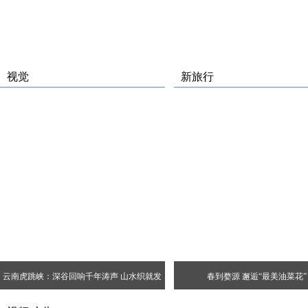
视觉
新旅行
云南虎跳峡：深谷回响千年涛声 山水织就发
春到婺源 邂逅“最美油菜花”
展经纬