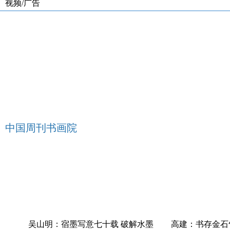
视频/广告
中国周刊书画院
华
吴山明：宿墨写意七十载 破解水墨
高建：书存金石